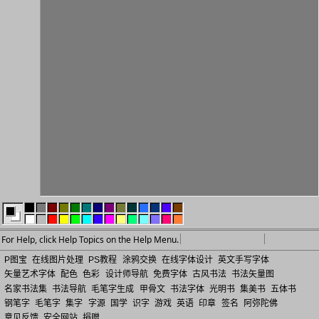
P图宝
在线图片处理
PS教程
涂鸦交换
在线字体设计
英文手写字体
矢量艺术字体
配色
色彩
设计师导航
免费字体
古风书法
书法矢量图
名家书法集
书法导航
毛笔字生成
甲骨文
书法字体
光明书
集美书
五体书
钢笔字
毛笔字
集字
字源
国学
识字
游戏
英语
印章
签名
阿弥陀佛
意见反馈
安全网站
捐赠